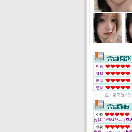
相貌
身材
表演
態度
註﹕最高值 5分
相貌
會員[ LV5847644 ]
沒
相貌