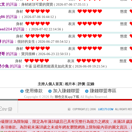
大支
的評論：
身材絕頂可愛的寶寶
( 2026-07-06 17:35:11 )
身材
表演
態度
g86
的評論：
( 2026-07-06 16:44:12 )
身材
表演
態度
on1214
的評論：
( 2026-07-02 22:14:56 )
身材
表演
態度
卿
的評論：
很好的女生
( 2026-06-27 00:54:52 )
身材
表演
態度
麼哥
的評論：
寶貝很棒
( 2026-06-23 22:50:53 )
身材
表演
態度
愛小魚
的評論：
牛逼 這裡居然能遇見如此美女
( 2026-06-09 19:21:54 )
主持人個人首頁
|
相片本
|
評價
|
記錄
使用條款
加入賺錢聯盟
賺錢聯盟專區
Copyright © 2026 By
聊色交友app下載
All Rights Reserved.
分級辦法'為限制級，限定為年滿
18
歲且已具有完整行為能力之網友，未滿
18
歲
及各項條款。為防範未滿
18
歲之未成年網友瀏覽網路上限制級內容的圖文資訊，