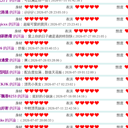
吃力了
的評論：
可以滿足你一切
( 2026-07-31 01:42:38 )
身材
表演
態度
皮路過
的評論：
@@@
( 2026-07-28 23:05:10 )
身材
表演
態度
icxx
的評論：
超級可愛的寶貝
( 2026-07-27 23:23:41 )
身材
表演
態度
例斟酌看
的評論：
愛上你的日子總是過的特別快
( 2026-07-27 00:21:05 )
身材
表演
態度
6
的評論：
舒服
( 2026-07-26 03:40:15 )
身材
表演
態度
做邊愛
的評論：
爽
( 2026-07-26 03:28:06 )
身材
表演
態度
間詞話
的評論：
配合度拉滿，顏值天花板
( 2026-07-19 01:12:00 )
身材
表演
態度
CKJK
的評論：
漂亮小美女
( 2026-07-17 02:23:02 )
身材
表演
態度
飄香8253
的評論：
挺好的小妹妹
( 2026-07-16 00:14:16 )
身材
表演
態度
色好射
的評論：
年輕漂亮妹妹
( 2026-07-11 22:42:56 )
身材
表演
態度
ks
的評論：
( 2026-07-07 20:00:33 )
身材
表演
態度