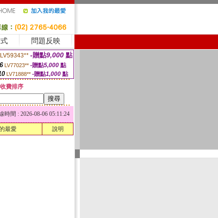
方式
問題反映
-贈點
9,000
點
LV59343**
6
-贈點
5,000
點
LV77023**
10
-贈點
1,000
點
LV71888**
收費排序
 : 2026-08-06 05:11:24
的最愛
說明