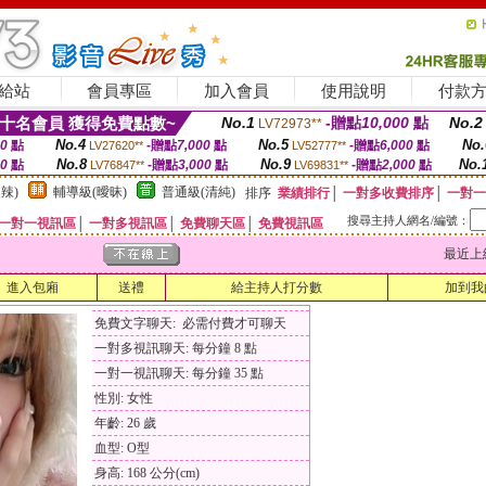
給站
會員專區
加入會員
使用說明
付款
十名會員 獲得免費點數~
No.1
-贈點
10,000
點
No.2
LV72973**
No.4
No.5
No.
00
點
-贈點
7,000
點
-贈點
6,000
點
LV27620**
LV52777**
No.8
No.9
No.
00
點
-贈點
3,000
點
-贈點
2,000
點
LV76847**
LV69831**
辣)
輔導級(曖昧)
普通級(清純)
排序
業績排行
│
一對多收費排序
│
一對一
搜尋主持人網名/編號：
一對一視訊區
│
一對多視訊區
│
免費聊天區
│
免費視訊區
最近上線時間
進入包廂
送禮
給主持人打分數
加到我
免費文字聊天: 必需付費才可聊天
一對多視訊聊天: 每分鐘 8 點
一對一視訊聊天: 每分鐘 35 點
性別: 女性
年齡: 26 歲
血型: O型
身高: 168 公分(cm)