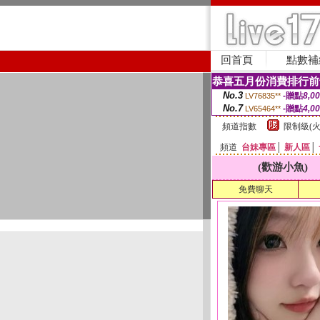
回首頁
點數補
恭喜五月份消費排行前
No.3
-贈點
8,0
LV76835**
No.7
-贈點
4,0
LV65464**
頻道指數
限制級(火
頻道
台妹專區
│
新人區
│
(歡游小魚)
免費聊天